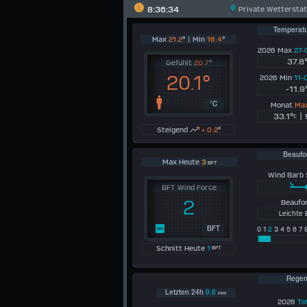
8:36:34
Private Wetterstat
Temperatu
Max
21.2
° | Min
16.4
°
2026 Max
27-
37.8
Gefühlt
20.7
°
20.1°
2026 Min
11-
-11.9
Monat
Ma
°C
33.1°
| 
C
Steigend
+ 0.2
°
Beaufo
Max Heute
3
BFT
Wind Barb 
BFT Wind Force
2
Beaufo
Leichte 
BFT
0 1
2
3 4 5 6 7 
Schnitt Heute
1
BFT
Rege
Letzten 24h
0.0
mm
2026
To