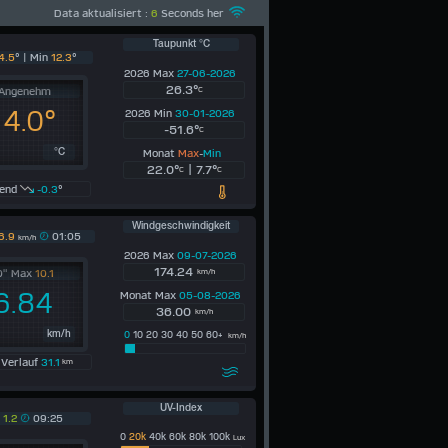
Data aktualisiert :
6
Seconds her
Taupunkt °C
4.5
° | Min
12.3
°
2026 Max
27-06-2026
26.3°
Angenehm
C
14.0°
2026 Min
30-01-2026
-51.6°
C
Monat
Max
-
Min
°C
22.0°
| 7.7°
C
C
lend
-0.3
°
Windgeschwindigkeit
6.9
01:05
km/h
2026 Max
09-07-2026
174.24
0" Max
10.1
km/h
6.84
Monat Max
05-08-2026
36.00
km/h
km/h
0
10 20 30 40 50 60+
km/h
 Verlauf
31.1
km
UV-Index
x
1.2
09:25
0
20k
40k 60k 80k 100k
Lux