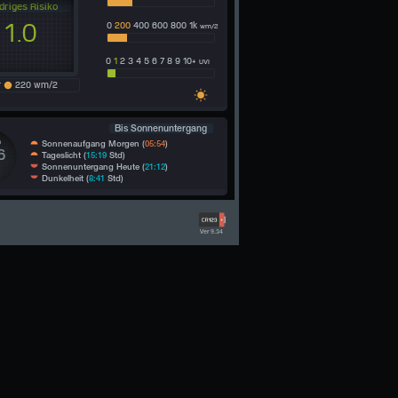
driges Risiko
1.0
0
200
400 600 800 1k
wm/2
0
1
2 3 4 5 6 7 8 9 10+
UVI
r
220 wm/2
Bis Sonnenuntergang
n
Sonnenaufgang Morgen (
05:54
)
6
Tageslicht (
15:19
Std)
Sonnenuntergang Heute (
21:12
)
Dunkelheit (
8:41
Std)
Ver 9.34