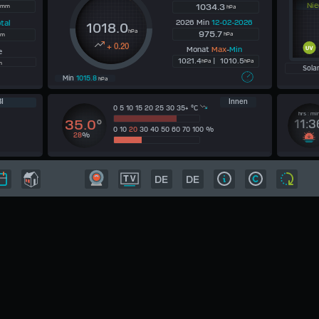
Nie
1034.3
mm
hPa
2026 Min
12-02-2026
tal
1018.0
hPa
975.7
hPa
m
+ 0.20
Monat
Max
-
Min
te
1021.4
| 1010.5
hPa
hPa
m
Sola
Min
1015.8
hPa
I
Innen
0 5 10 15 20 25 30
35
+ °C
hrs : mi
35.0
°
11:3
0 10
20
30 40 50 60 70 100 %
28
%
DE
DE