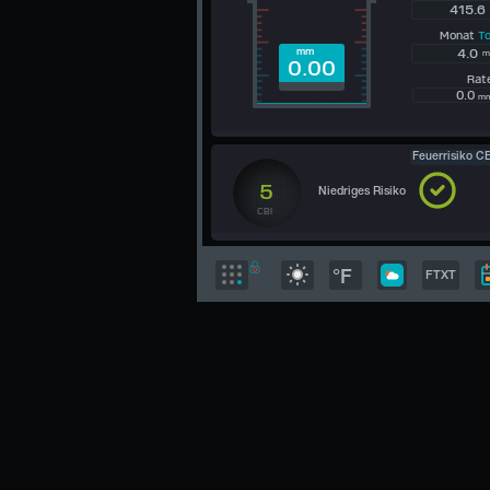
415.6
Monat
To
4.0
mm
m
0.00
Ra
0.0
m
Feuerrisiko CB
5
Niedriges Risiko
CBI
°F
FTXT