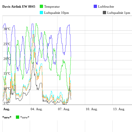
Davis Airlink EW 8845
Temperatur
Luftfeuchte
Luftqualität 10pm
Luftqualität 1pm
30°C
25°C
20°C
15°C
10°C
5°C
Aug.
04. Aug.
07. Aug.
10. Aug.
13. Aug.
*new*
*new*