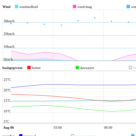
Wind
windsnelheid
windvlaag
win
30km/h
20km/h
10km/h
0km/h
basisgegevens
buiten
dauwpunt
b
25°C
20°C
15°C
10°C
5°C
Aug 06
03:00
06:00