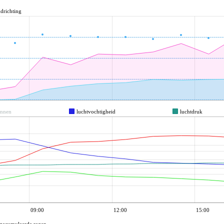
drichting
innen
luchtvochtigheid
luchtdruk
09:00
12:00
15:00