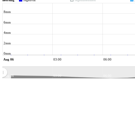
neerslag
regenval
regenintensiteit
8mm
6mm
4mm
2mm
0mm
Aug 06
03:00
06:00
Aug 06
03:00
06:00