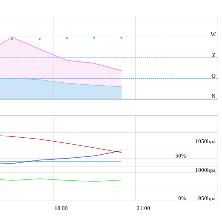
W
Z
O
N
1050hpa
50%
1000hpa
0%
950hpa
18:00
21:00