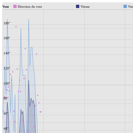
Vent
Direction du vent
Vitesse
Vit
180°
160°
140°
120°
100°
80°
60°
40°