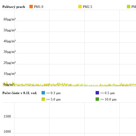
Polétavý prach
PM1.0
PM2.5
PM
60µg/m³
50µg/m³
40µg/m³
30µg/m³
20µg/m³
10µg/m³
0µg/m³
Počet částic v 0.1L vzd.
>= 0.3 µm
>= 0.5 µm
>= 5.0 µm
>= 10.0 µm
1500
1000