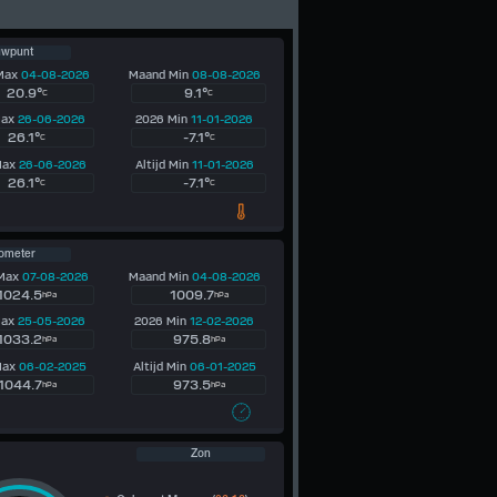
uwpunt
Max
04-08-2026
Maand Min
08-08-2026
20.9°
9.1°
C
C
Max
26-06-2026
2026 Min
11-01-2026
26.1°
-7.1°
C
C
 Max
26-06-2026
Altijd Min
11-01-2026
26.1°
-7.1°
C
C
ometer
 Max
07-08-2026
Maand Min
04-08-2026
1024.5
1009.7
hPa
hPa
Max
25-05-2026
2026 Min
12-02-2026
1033.2
975.8
hPa
hPa
 Max
06-02-2025
Altijd Min
06-01-2025
1044.7
973.5
hPa
hPa
Zon