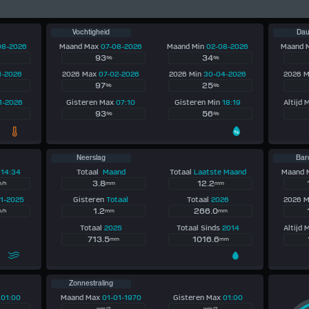
Vochtigheid
Da
08-2026
Maand Max
07-08-2026
Maand Min
02-08-2026
Maand 
93
34
%
%
1-2026
2026 Max
07-02-2026
2026 Min
30-04-2026
2026 
97
25
%
%
1-2026
Gisteren Max
07:10
Gisteren Min
18:19
Altijd
93
56
%
%
Neerslag
Bar
x
14:34
Totaal
Maand
Totaal
Laatste Maand
Maand
3.8
12.2
/h
mm
mm
01-2025
Gisteren
Totaal
Totaal
2026
2026 
1.2
266.0
/h
mm
mm
Totaal
2025
Totaal Sinds
2014
Altijd
713.5
1016.6
mm
mm
Zonnestraling
x
01:00
Maand Max
01-01-1970
Gisteren Max
01:00
wm/2
wm/2