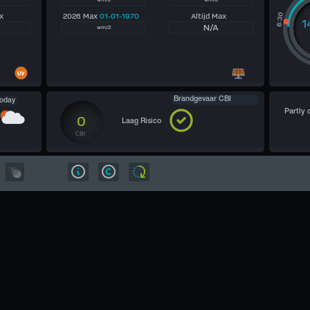
x
2026 Max
01-01-1970
Altijd Max
1
N/A
wm/2
No
Brandgevaar CBI
Today
Partly 
0
Laag Risico
CBI