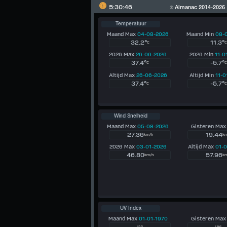
5:30:46
Almanac 2014-2026
Temperatuur
Maand Max
04-08-2026
Maand Min
08-
32.2°
11.3°
C
C
2026 Max
26-06-2026
2026 Min
11-0
37.4°
-5.7°
C
C
Altijd Max
26-06-2026
Altijd Min
11-0
37.4°
-5.7°
C
C
Wind Snelheid
Maand Max
05-08-2026
Gisteren Ma
27.36
19.44
km/h
km
2026 Max
03-01-2026
Altijd Max
01-
46.80
57.96
km/h
km
UV Index
Maand Max
01-01-1970
Gisteren Ma
UVI
UVI