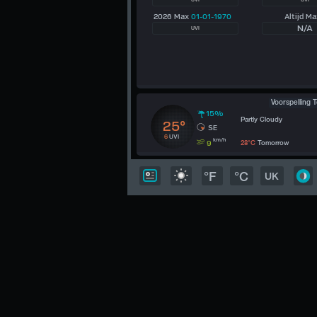
2026 Max
01-01-1970
Altijd Ma
N/A
UVI
Voorspelling 
15%
Partly Cloudy
25°
SE
6
UVI
km/h
9
28°C
Tomorrow
°F
°C
UK