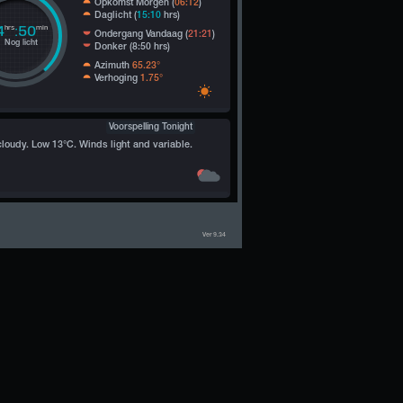
Opkomst Morgen (
06:12
)
Daglicht (
15:10
hrs)
4
:50
hrs
min
Ondergang Vandaag (
21:21
)
g licht
Donker (8:50 hrs)
Azimuth
65.23°
Verhoging
1.75°
Voorspelling Tonight
cloudy. Low 13°C. Winds light and variable.
Ver 9.34